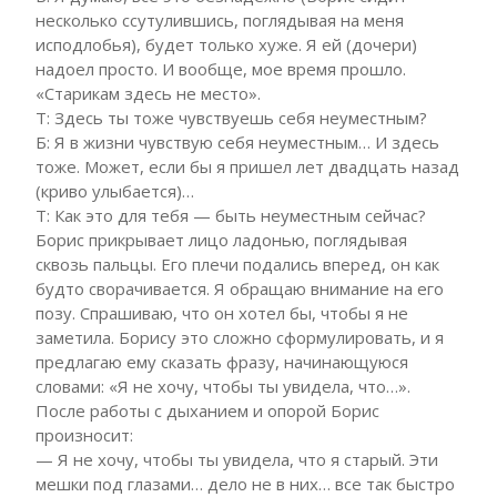
несколько ссутулившись, поглядывая на меня
исподлобья), будет только хуже. Я ей (дочери)
надоел просто. И вообще, мое время прошло.
«Старикам здесь не место».
Т: Здесь ты тоже чувствуешь себя неуместным?
Б: Я в жизни чувствую себя неуместным… И здесь
тоже. Может, если бы я пришел лет двадцать назад
(криво улыбается)…
Т: Как это для тебя — быть неуместным сейчас?
Борис прикрывает лицо ладонью, поглядывая
сквозь пальцы. Его плечи подались вперед, он как
будто сворачивается. Я обращаю внимание на его
позу. Спрашиваю, что он хотел бы, чтобы я не
заметила. Борису это сложно сформулировать, и я
предлагаю ему сказать фразу, начинающуюся
словами: «Я не хочу, чтобы ты увидела, что…».
После работы с дыханием и опорой Борис
произносит:
— Я не хочу, чтобы ты увидела, что я старый. Эти
мешки под глазами… дело не в них… все так быстро