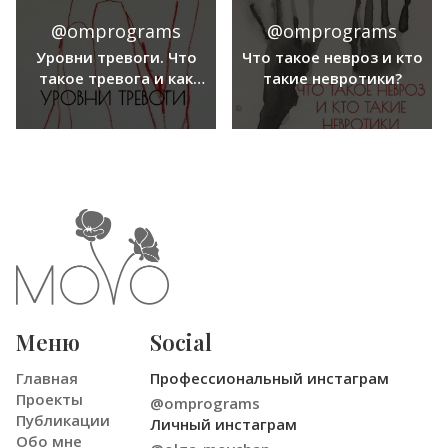
уровень
@omprograms
@omprograms
неопределенности
высокий, это может
Уровни тревоги. Что
Что такое невроз и кто
менять целый ряд
такое тревога и как
такие невротики?
важных аспектов
справиться с
нашей жизни.
тревогой?
Меню
Social
Главная
Профессиональный инстаграм
Проекты
@omprograms
Публикации
Личный инстаграм
Обо мне