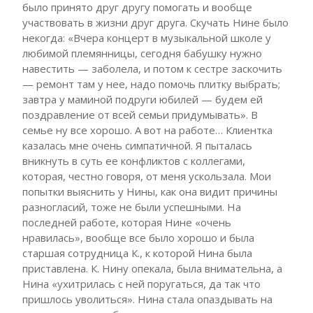
было принято друг другу помогать и вообще
участвовать в жизни друг друга. Скучать Нине было
некогда: «Вчера концерт в музыкальной школе у
любимой племянницы, сегодня бабушку нужно
навестить — заболела, и потом к сестре заскочить
— ремонт там у нее, надо помочь плитку выбрать;
завтра у маминой подруги юбилей — будем ей
поздравление от всей семьи придумывать». В
семье ну все хорошо. А вот на работе… Клиентка
казалась мне очень симпатичной. Я пыталась
вникнуть в суть ее конфликтов с коллегами,
которая, честно говоря, от меня ускользала. Мои
попытки выяснить у Нины, как она видит причины
разногласий, тоже не были успешными. На
последней работе, которая Нине «очень
нравилась», вообще все было хорошо и была
старшая сотрудница К., к которой Нина была
приставлена. К. Нину опекала, была внимательна, а
Нина «ухитрилась с ней поругаться, да так что
пришлось уволиться». Нина стала опаздывать на