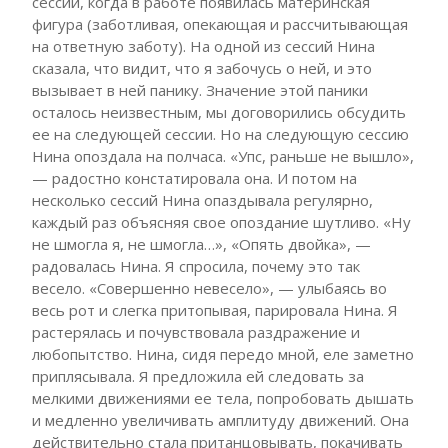
сессии, когда в работе появилась материнская
фигура (заботливая, опекающая и рассчитывающая
на ответную заботу). На одной из сессий Нина
сказала, что видит, что я забочусь о ней, и это
вызывает в ней панику. Значение этой паники
осталось неизвестным, мы договорились обсудить
ее на следующей сессии. Но на следующую сессию
Нина опоздала на полчаса. «Упс, раньше не вышло»,
— радостно констатировала она. И потом на
несколько сессий Нина опаздывала регулярно,
каждый раз объясняя свое опоздание шутливо. «Ну
не шмогла я, не шмогла…», «Опять двойка», —
радовалась Нина. Я спросила, почему это так
весело. «Совершенно невесело», — улыбаясь во
весь рот и слегка притопывая, парировала Нина. Я
растерялась и почувствовала раздражение и
любопытство. Нина, сидя передо мной, еле заметно
приплясывала. Я предложила ей следовать за
мелкими движениями ее тела, попробовать дышать
и медленно увеличивать амплитуду движений. Она
действительно стала пританцовывать, покачивать