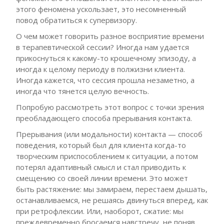
этого феномена ускользает, это несомненный
повод обратиться к супервизору.
О чем может говорить разное восприятие времени
в терапевтической сессии? Иногда нам удается
прикоснуться к какому-то крошечному эпизоду, а
иногда к целому периоду в полжизни клиента.
Иногда кажется, что сессия прошла незаметно, а
иногда что тянется целую вечность.
Попробую рассмотреть этот вопрос с точки зрения
преобладающего способа прерывания контакта.
Прерывания (или модальности) контакта — способ
поведения, который был для клиента когда-то
творческим приспособлением к ситуации, а потом
потерял адаптивный смысл и стал приводить к
смещению со своей линии времени. Это может
быть растяжение: мы замираем, перестаем дышать,
останавливаемся, не решаясь двинуться вперед, как
при ретрофлексии. Или, наоборот, сжатие: мы
преждевременно бросаемся навстречу, не поняв,