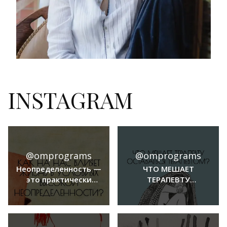
INSTAGRAM
@omprograms
@omprograms
Неопределенность —
ЧТО МЕШАЕТ
это практически
ТЕРАПЕВТУ
неизбежная и даже, в
ОСТАВАТЬСЯ
некотором смысле,
ТЕРАПЕВТОМ?
привычная часть
нашей жизни. Но когда